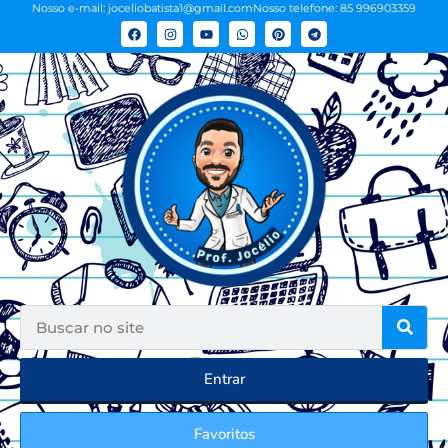
Nosso e-mail: joceliobatista1@gmail.com
Nosso telefone: 85 996903359
Entrar
Favoritos