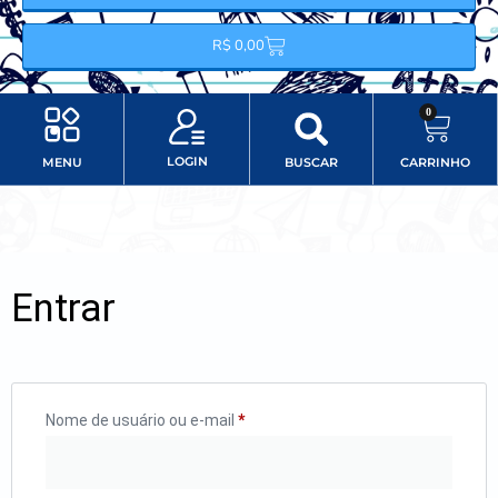
R$
0,00
0
LOGIN
MENU
BUSCAR
CARRINHO
Minha conta
Item do menu
Entrar
Nome de usuário ou e-mail
*