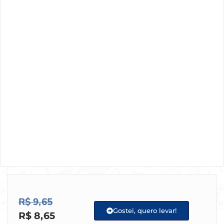
R$
9,65
Gostei, quero levar!
R$
8,65