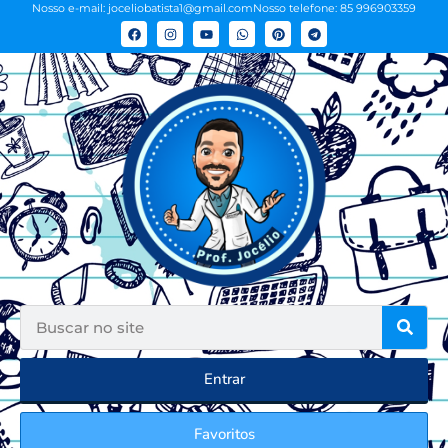
Nosso e-mail: joceliobatista1@gmail.com
Nosso telefone: 85 996903359
Entrar
Favoritos