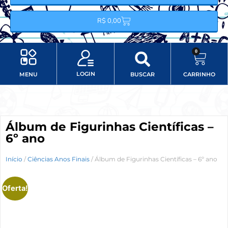
R$
0,00
0
LOGIN
MENU
BUSCAR
CARRINHO
Minha conta
Item do menu
Álbum de Figurinhas Científicas –
6º ano
Início
/
Ciências Anos Finais
/ Álbum de Figurinhas Científicas – 6º ano
Oferta!