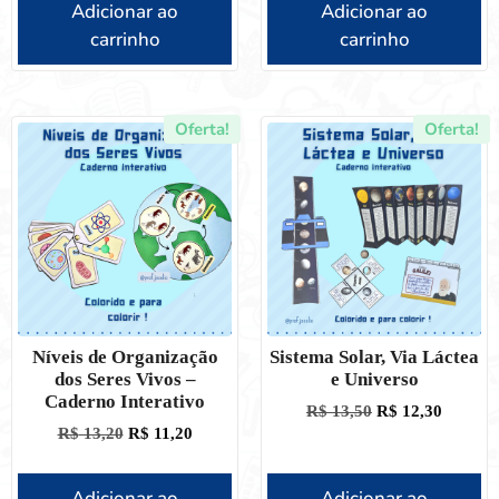
Adicionar ao
Adicionar ao
carrinho
carrinho
Oferta!
Oferta!
Níveis de Organização
Sistema Solar, Via Láctea
dos Seres Vivos –
e Universo
Caderno Interativo
R$
13,50
R$
12,30
R$
13,20
R$
11,20
Adicionar ao
Adicionar ao