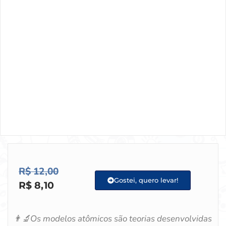
R$
12,00
Gostei, quero levar!
R$
8,10
👨‍🔬Os modelos atômicos são teorias desenvolvidas