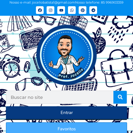
Nosso e-mail: joceliobatista1@gmail.com
Nosso telefone: 85 996903359
Entrar
Favoritos