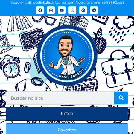
Nosso e-mail: joceliobatista1@gmail.com
Nosso telefone: 85 996903359
Entrar
Favoritos