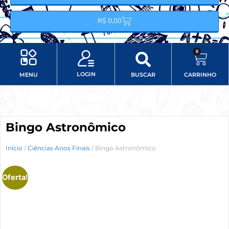
R$
0,00
0
LOGIN
MENU
BUSCAR
CARRINHO
Minha conta
Item do menu
Bingo Astronômico
Início
/
Ciências Anos Finais
/ Bingo Astronômico
Oferta!