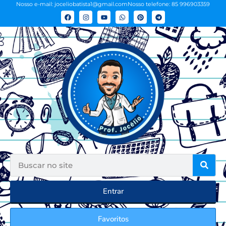
Nosso e-mail: joceliobatista1@gmail.com
Nosso telefone: 85 996903359
Entrar
Favoritos