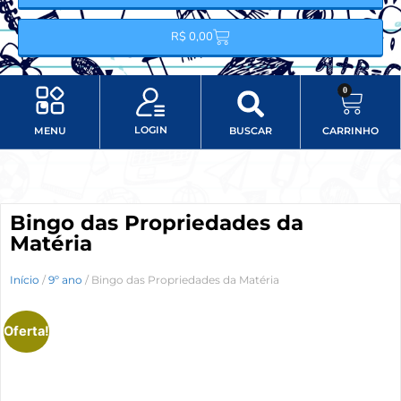
R$
0,00
0
LOGIN
MENU
BUSCAR
CARRINHO
Minha conta
Item do menu
Bingo das Propriedades da
Matéria
Início
/
9º ano
/ Bingo das Propriedades da Matéria
Oferta!