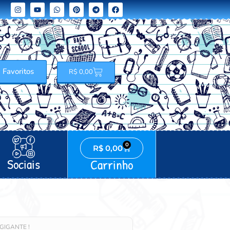
Favoritos
R$
0,00
0
R$
0,00
Sociais
Carrinho
z GIGANTE !