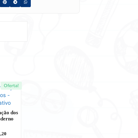
Oferta!
ação dos
aderno
,20