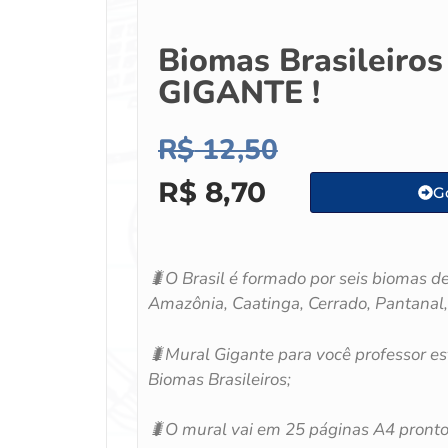
Biomas Brasileiros
GIGANTE !
R$
12,50
R$
8,70
Go
🐛
O Brasil é formado por seis biomas de 
Amazônia, Caatinga, Cerrado, Pantanal
🐛
Mural Gigante para você professor e
Biomas Brasileiros;
🐛
O mural vai em 25 páginas A4 pronto