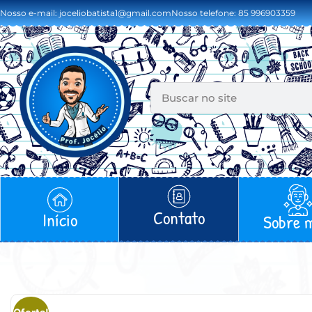
Nosso e-mail: joceliobatista1@gmail.com
Nosso telefone: 85 996903359
Contato
Início
Sobre 