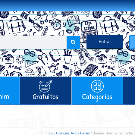
Entrar
mim
Gratuitos
Categorias
Início
/
Ciências Anos Finais
/ Biomas Brasileiros Carta