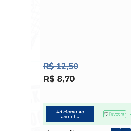
R$
12,50
R$
8,70
Adicionar ao
Favotirar
carrinho