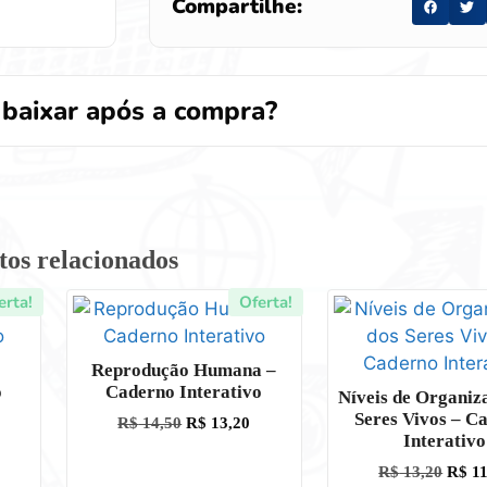
Compartilhe:
baixar após a compra?
tos relacionados
erta!
Oferta!
Reprodução Humana –
o
Caderno Interativo
Níveis de Organiz
Seres Vivos – C
R$
14,50
R$
13,20
Interativo
R$
13,20
R$
11