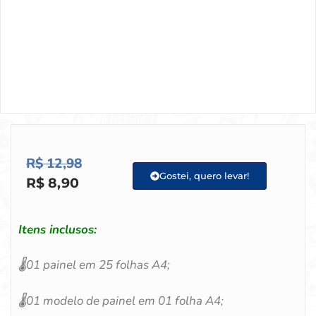
R$
12,98
Gostei, quero levar!
R$
8,90
Itens inclusos:
🌡️
01 painel em 25 folhas A4;
🌡️
01 modelo de painel em 01 folha A4;