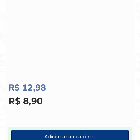
R$
12,98
R$
8,90
Adicionar ao carrinho