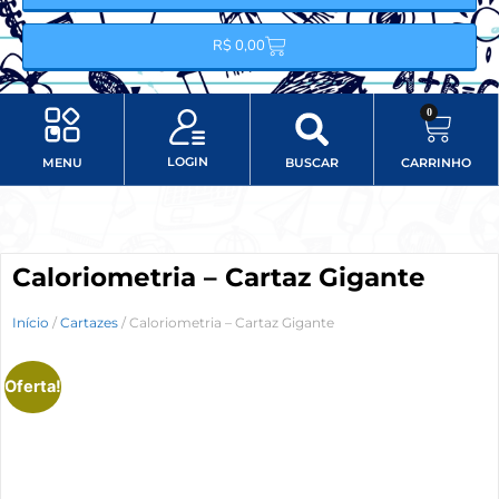
R$
0,00
0
LOGIN
MENU
BUSCAR
CARRINHO
Minha conta
Item do menu
Caloriometria – Cartaz Gigante
Início
/
Cartazes
/ Caloriometria – Cartaz Gigante
Oferta!