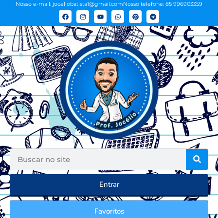
Nosso e-mail: joceliobatista1@gmail.com
Nosso telefone: 85 996903359
Entrar
Favoritos