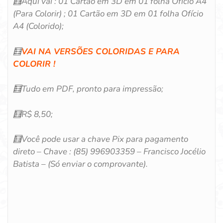
🧮
Aqui vai : 01 Cartão em 3D em 01 folha Ofício A4
(Para Colorir) ; 01 Cartão em 3D em 01 folha Ofício
A4 (Colorido);
🧮
VAI NA VERSÕES COLORIDAS E PARA
COLORIR !
🧮
Tudo em PDF, pronto para impressão;
🧮
R$ 8,50;
🧮
Você pode usar a chave Pix para pagamento
direto – Chave : (85) 996903359 – Francisco Jocélio
Batista – (Só enviar o comprovante).