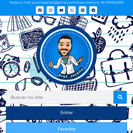
Nosso e-mail: joceliobatista1@gmail.com
Nosso telefone: 85 996903359
Entrar
Favoritos