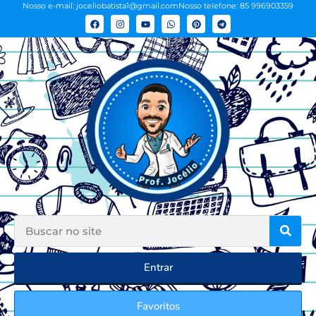
Nosso e-mail: joceliobatista1@gmail.com
Nosso telefone: 85 996903359
Entrar
Favoritos