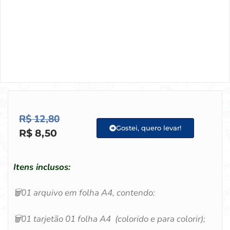
R$
12,80
Gostei, quero levar!
R$
8,50
Itens inclusos:
🗑️
01 arquivo em folha A4, contendo:
🗑️
01 tarjetão 01 folha A4 (colorido e para colorir);