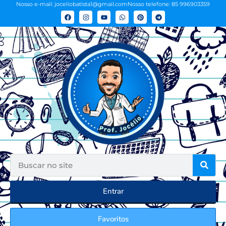
Nosso e-mail: joceliobatista1@gmail.com
Nosso telefone: 85 996903359
Entrar
Favoritos