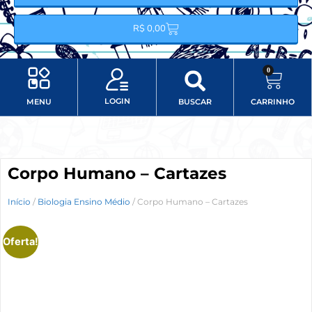
R$
0,00
0
LOGIN
MENU
BUSCAR
CARRINHO
Minha conta
Item do menu
Corpo Humano – Cartazes
Início
/
Biologia Ensino Médio
/ Corpo Humano – Cartazes
Oferta!