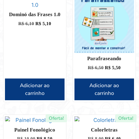
Dominó das Frases 1.0
R$
6,10
R$
5,10
Parafraseando
R$
6,50
R$
5,50
Adicionar ao
Adicionar ao
carrinho
carrinho
Oferta!
Oferta!
Painel Fonológico
Colorletras
R$
10,00
R$
8,50
R$
8,00
R$
6,40