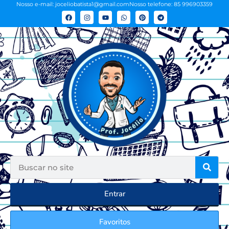
Nosso e-mail: joceliobatista1@gmail.com
Nosso telefone: 85 996903359
Entrar
Favoritos