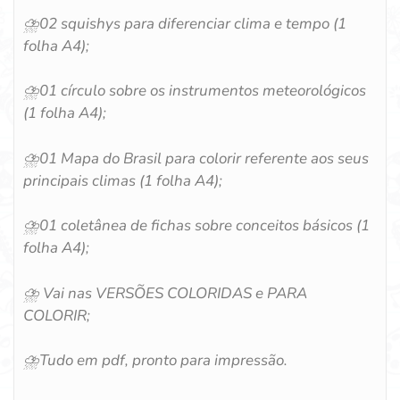
⛈️
02 squishys para diferenciar clima e tempo (1
folha A4);
⛈️
01 círculo sobre os instrumentos meteorológicos
(1 folha A4);
⛈️
01 Mapa do Brasil para colorir referente aos seus
principais climas (1 folha A4);
⛈️
01 coletânea de fichas sobre conceitos básicos (1
folha A4);
⛈️
Vai nas VERSÕES COLORIDAS e PARA
COLORIR;
⛈️
Tudo em pdf, pronto para impressão.