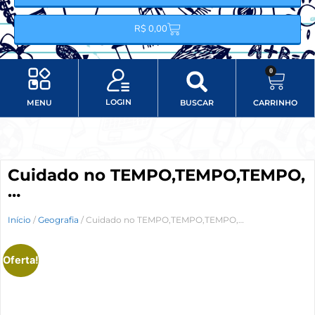
R$
0,00
0
LOGIN
MENU
BUSCAR
CARRINHO
Minha conta
Item do menu
Cuidado no TEMPO,TEMPO,TEMPO,
…
Início
/
Geografia
/ Cuidado no TEMPO,TEMPO,TEMPO,…
Oferta!