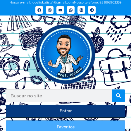
Nosso e-mail: joceliobatista1@gmail.com
Nosso telefone: 85 996903359
Entrar
Favoritos