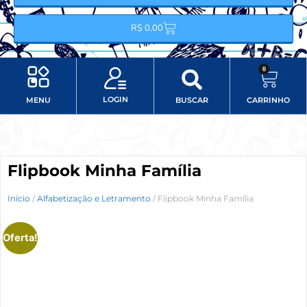
R$
0,00
0
LOGIN
MENU
BUSCAR
CARRINHO
Minha conta
Item do menu
Flipbook Minha Família
Início
/
Alfabetização e Letramento
/ Flipbook Minha Família
Oferta!