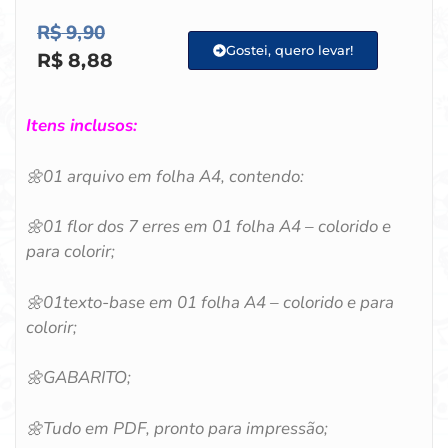
R$
9,90
Gostei, quero levar!
R$
8,88
Itens inclusos:
🌼
01 arquivo em folha A4, contendo:
🌼
01 flor dos 7 erres em 01
folha A4 – colorido e
para colorir;
🌼
01texto-base em 01
folha A4 – colorido e para
colorir;
🌼
GABARITO;
🌼
Tudo em PDF, pronto para impressão;