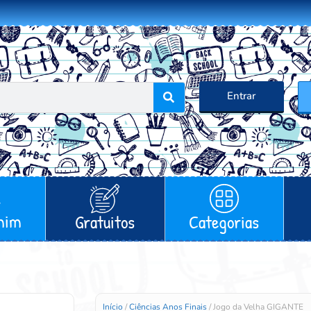
Entrar
mim
Gratuitos
Categorias
Início
/
Ciências Anos Finais
/ Jogo da Velha GIGANTE