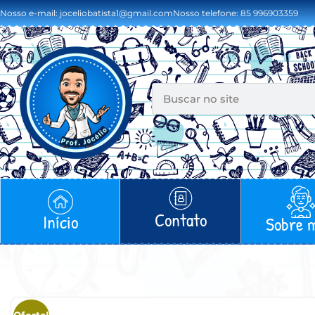
Nosso e-mail: joceliobatista1@gmail.com
Nosso telefone: 85 996903359
Contato
Início
Sobre 