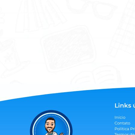
Links 
Início
Contato
Política P
Termos de