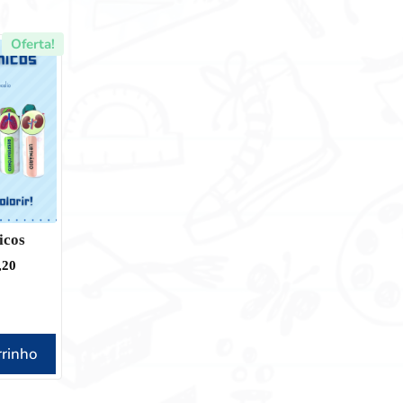
Oferta!
icos
,20
rrinho