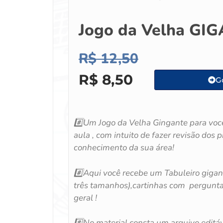
Jogo da Velha GI
R$
12,50
R$
8,50
Go
#️⃣Um Jogo da Velha Gingante para você
aula , com intuito de fazer revisão dos p
conhecimento da sua área!
#️⃣Aqui você recebe um Tabuleiro gigan
três tamanhos),cartinhas com pergunta
geral !
#️⃣No material consta um arquivo editáv