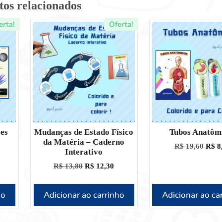
tos relacionados
erta!
Oferta!
es
Mudanças de Estado Físico
Tubos Anatôm
da Matéria – Caderno
R$
19,60
R$
8
Interativo
R$
13,80
R$
12,30
ho
Adicionar ao carrinho
Adicionar ao ca