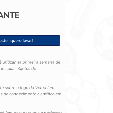
GANTE
stei, quero levar!
 utilizar na primeira semana de
rincipias objetos de
te sobre o Jogo da Velha (em
s de conhecimento científico em
el (em doc) para que o professor