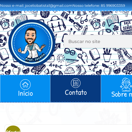
Nosso e-mail: joceliobatista1@gmail.com
Nosso telefone: 85 996903359
Contato
Início
Sobre 