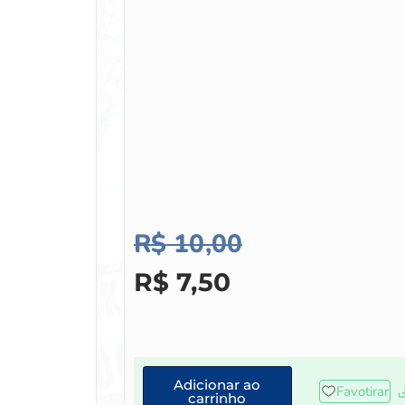
R$
10,00
R$
7,50
Adicionar ao
Favotirar
carrinho