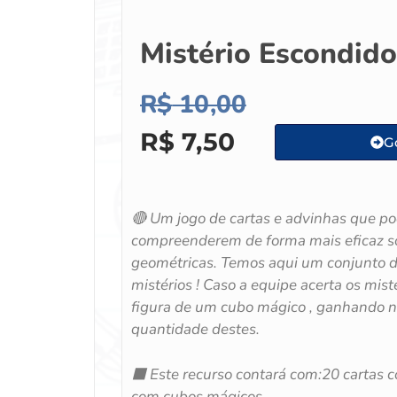
Mistério Escondid
R$
10,00
R$
7,50
Go
🔴 Um jogo de cartas e advinhas que p
compreenderem de forma mais eficaz so
geométricas. Temos aqui um conjunto d
mistérios ! Caso a equipe acerta os mis
figura de um cubo mágico , ganhando no
quantidade destes.
⬛️ Este recurso contará com:20 cartas c
com cubos mágicos.