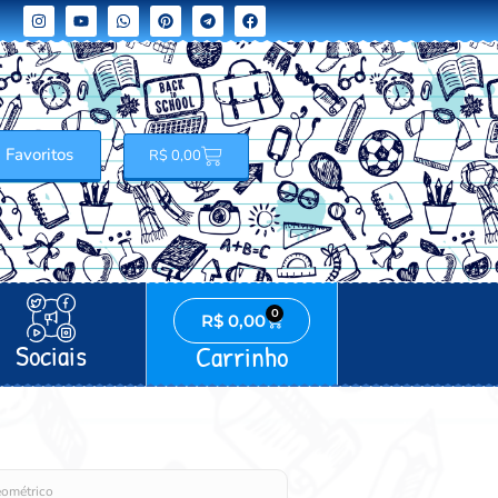
Favoritos
R$
0,00
0
R$
0,00
Sociais
Carrinho
eométrico