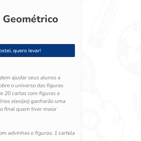
o Geométrico
stei, quero levar!
odem ajudar seus alunos a
bre o universo das figuras
e 20 cartas com figuras e
térios eles(as) ganharão uma
 final quem tiver maior
om advinhas e figuras; 1 cartela