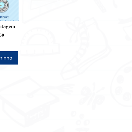
entagem
50
rrinho