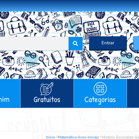
Entrar
mim
Gratuitos
Categorias
Início
/
Matemática Anos Iniciais
/ Mistério Escondido G