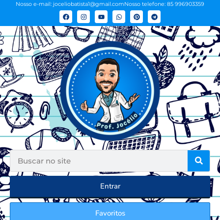
Nosso e-mail: joceliobatista1@gmail.com
Nosso telefone: 85 996903359
Entrar
Favoritos