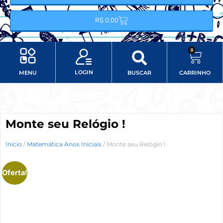
R$
0,00
0
LOGIN
MENU
BUSCAR
CARRINHO
Minha conta
Item do menu
Monte seu Relógio !
Início
/
Matemática Anos Iniciais
/ Monte seu Relógio !
Oferta!