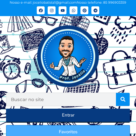
Nosso e-mail: joceliobatista1@gmail.com
Nosso telefone: 85 996903359
Entrar
Favoritos