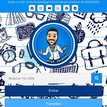
Nosso e-mail: joceliobatista1@gmail.com
Nosso telefone: 85 996903359
Entrar
Favoritos