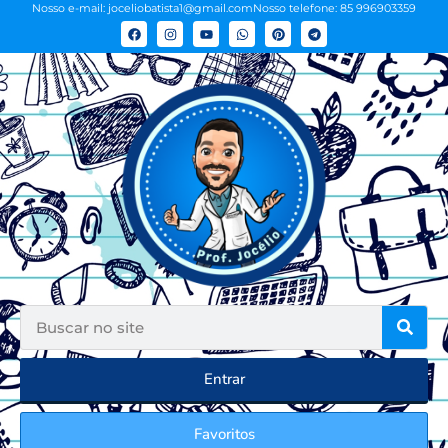
Nosso e-mail: joceliobatista1@gmail.com
Nosso telefone: 85 996903359
Entrar
Favoritos