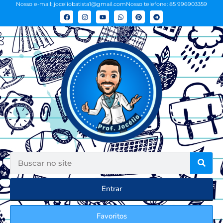
Nosso e-mail: joceliobatista1@gmail.com
Nosso telefone: 85 996903359
Entrar
Favoritos