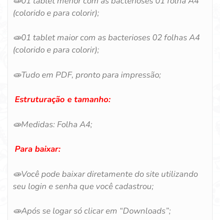
🧫
01 tablet menor com as bacterioses 01 folha A4
(colorido e para colorir);
🧫
01 tablet maior com as bacterioses 02 folhas A4
(colorido e para colorir);
🧫
Tudo em PDF, pronto para impressão;
Estruturação e tamanho:
🧫
Medidas: Folha A4;
Para baixar:
🧫
Você pode baixar diretamente do site utilizando
seu login e senha que você cadastrou;
🧫
Após se logar só clicar em “Downloads”;