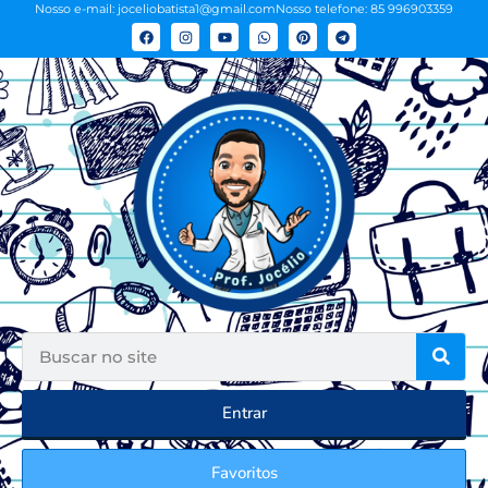
Nosso e-mail: joceliobatista1@gmail.com
Nosso telefone: 85 996903359
Entrar
Favoritos