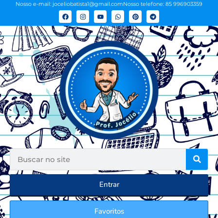
Nosso e-mail: joceliobatista1@gmail.com
Nosso telefone: 85 996903359
Entrar
Favoritos