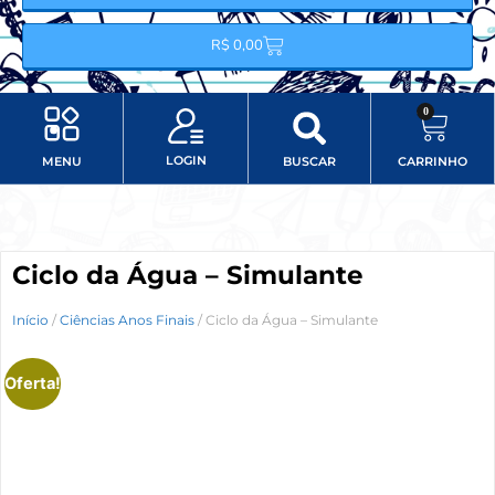
R$
0,00
0
LOGIN
MENU
BUSCAR
CARRINHO
Minha conta
Item do menu
Ciclo da Água – Simulante
Início
/
Ciências Anos Finais
/ Ciclo da Água – Simulante
Oferta!