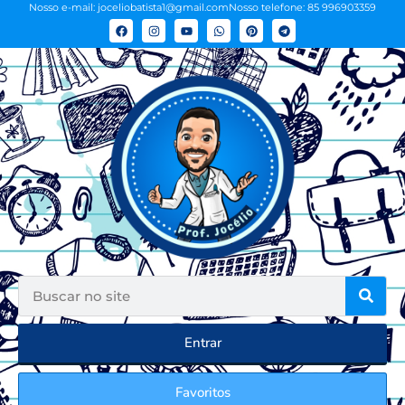
Nosso e-mail: joceliobatista1@gmail.com
Nosso telefone: 85 996903359
Entrar
Favoritos