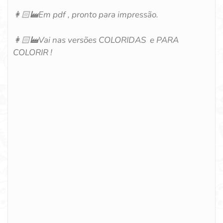
👩🏻‍🏭
Em pdf , pronto para impressão.
👩🏻‍🏭
Vai nas versões COLORIDAS e PARA
COLORIR !