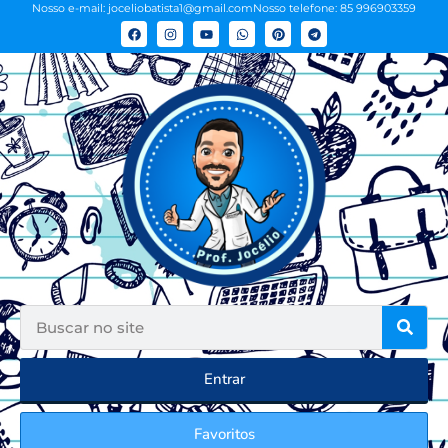
Nosso e-mail: joceliobatista1@gmail.com
Nosso telefone: 85 996903359
Entrar
Favoritos