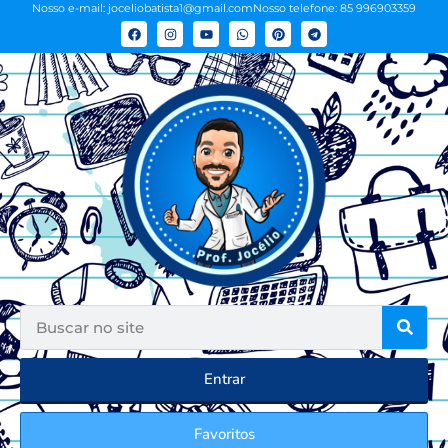
Nosso e-mail: joceliobatista1@gmail.com
Nosso telefone: 85 996903359
Entrar
Favoritos