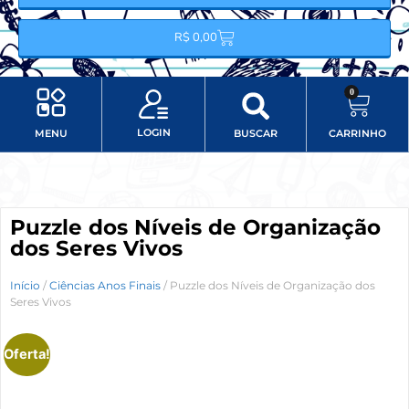
R$
0,00
0
LOGIN
MENU
BUSCAR
CARRINHO
Minha conta
Item do menu
Puzzle dos Níveis de Organização
dos Seres Vivos
Início
/
Ciências Anos Finais
/ Puzzle dos Níveis de Organização dos
Seres Vivos
Oferta!