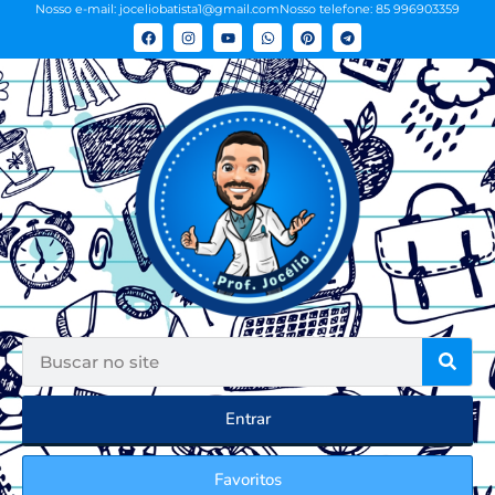
Nosso e-mail: joceliobatista1@gmail.com
Nosso telefone: 85 996903359
Entrar
Favoritos