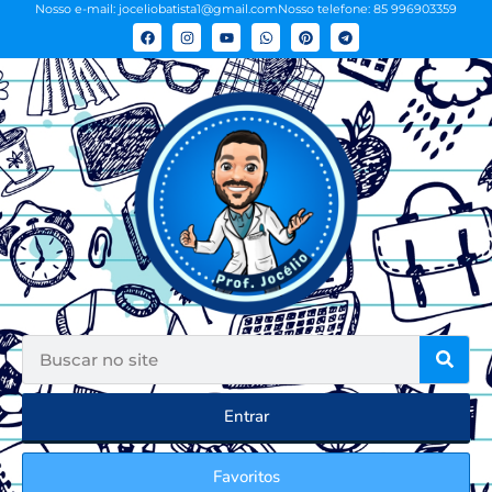
Nosso e-mail: joceliobatista1@gmail.com
Nosso telefone: 85 996903359
Entrar
Favoritos